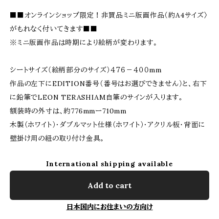
■■オンラインショップ限定！非買品ミニ版画作品（約A4サイズ〉
がもれなく付いてきます■■
※ミニ版画作品は時期により絵柄が変わります。
シートサイズ（絵柄部分のサイズ）４７６－４００mm
作品の左下にEDITION番号（番号はお選びできません）と、右下
に鉛筆でLEON TERASHIAM自筆のサインが入ります。
額装時の外寸は、約776mmー710mm
木製（ホワイト）・ダブルマット仕様（ホワイト）・アクリル板・背面に
壁掛け用の紐の取り付け金具。
International shipping available
Add to cart
日本国内にお住まいの方向け