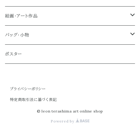
絵画・アート作品
大型作品
バッグ・小物
ノーマルサイズ（約Ａ２サイズ）
トートバッグ
ポスター
ミディアムサイズ
クラブバッグ
プライバシーポリシー
スモールサイズ
ショルダーバッグ
特定商取引法に基づく表記
ミニバッグ
© leon terashima art online shop
Powered by
ポーチ