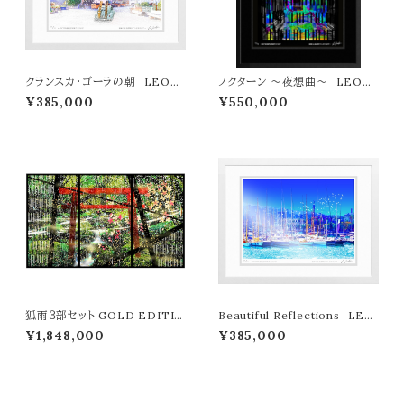
クランスカ・ゴーラの朝 LEON
ノクターン ～夜想曲～ LEON
TERASHIMA版画作品77作限
TERASHIMA版画作品7作限定
¥385,000
¥550,000
定（オンライン限定特典付き作
（オンライン限定特典付き作品〉
品〉
狐雨３部セット GOLD EDITIO
Beautiful Reflections LEO
N LEON TERASHIMA版画
N TERASHIMA版画作品77作
¥1,848,000
¥385,000
作品11作限定 ウメキタホクシギ
限定（オンライン限定特典付き作
ャラリー限定販売作品
品〉