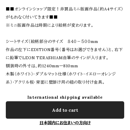
■■オンラインショップ限定！非買品ミニ版画作品（約A4サイズ〉
がもれなく付いてきます■■
※ミニ版画作品は時期により絵柄が変わります。
シートサイズ（絵柄部分のサイズ ８４０－５００mm
作品の左下にEDITION番号（番号はお選びできません）と、右下
に鉛筆でLEON TERASHIAM自筆のサインが入ります。
額装時の外寸は、約1240mmー810mm
木製（ホワイト）・ダブルマット仕様（ホワイト・イエローオレンジ
系）・アクリル板・背面に壁掛け用の紐の取り付け金具。
International shipping available
Add to cart
日本国内にお住まいの方向け