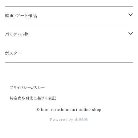
絵画・アート作品
大型作品
バッグ・小物
ノーマルサイズ（約Ａ２サイズ）
トートバッグ
ポスター
ミディアムサイズ
クラブバッグ
プライバシーポリシー
スモールサイズ
ショルダーバッグ
特定商取引法に基づく表記
ミニバッグ
© leon terashima art online shop
Powered by
ポーチ