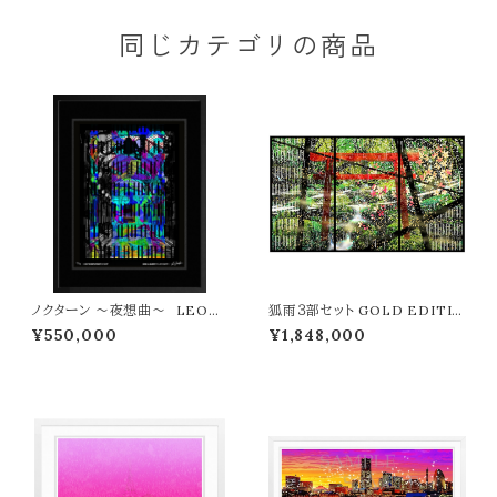
同じカテゴリの商品
ノクターン ～夜想曲～ LEON
狐雨３部セット GOLD EDITIO
TERASHIMA版画作品7作限定
N LEON TERASHIMA版画
¥550,000
¥1,848,000
（オンライン限定特典付き作品〉
作品11作限定 ウメキタホクシギ
ャラリー限定販売作品