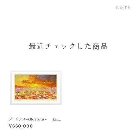
通報する
最近チェックした商品
グロリアス-Glorious- LEO
N TERASHIMA版画作品３３作
¥660,000
限定（オンライン限定特典付き作
品〉