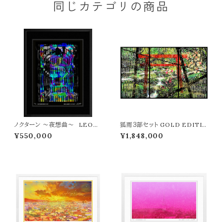
同じカテゴリの商品
ノクターン ～夜想曲～ LEON
狐雨３部セット GOLD EDITIO
TERASHIMA版画作品7作限定
N LEON TERASHIMA版画
¥550,000
¥1,848,000
（オンライン限定特典付き作品〉
作品11作限定 ウメキタホクシギ
ャラリー限定販売作品