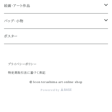
絵画・アート作品
大型作品
バッグ・小物
ノーマルサイズ（約Ａ２サイズ）
トートバッグ
ポスター
ミディアムサイズ
クラブバッグ
プライバシーポリシー
スモールサイズ
ショルダーバッグ
特定商取引法に基づく表記
ミニバッグ
© leon terashima art online shop
Powered by
ポーチ