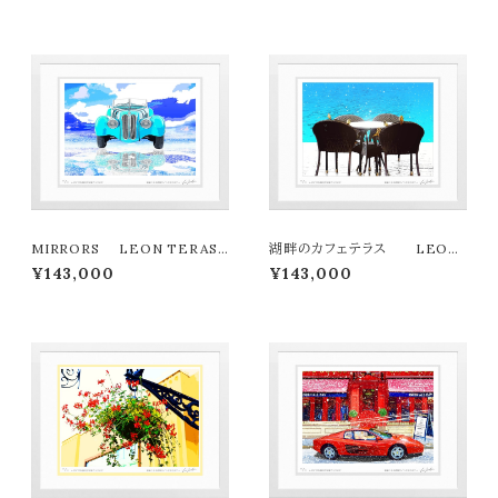
MIRRORS LEON TERASH
湖畔のカフェテラス LEON
IMA版画作品180作限定
TERASHIMA版画作品180作
¥143,000
¥143,000
限定