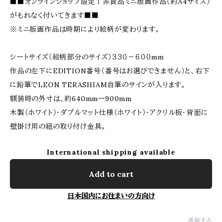
■■オンラインショップ限定！非買品ミニ版画作品（約A4サイズ〉
がもれなく付いてきます■■
※ミニ版画作品は時期により絵柄が変わります。
シートサイズ（絵柄部分のサイズ）３３０－６００mm
作品の左下にEDITION番号（番号はお選びできません）と、右下
に鉛筆でLEON TERASHIAM自筆のサインが入ります。
額装時の外寸は、約640mmー900mm
木製（ホワイト）・ダブルマット仕様（ホワイト）・アクリル板・背面に
壁掛け用の紐の取り付け金具。
International shipping available
Add to cart
日本国内にお住まいの方向け
通報する