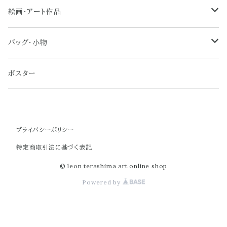
絵画・アート作品
大型作品
バッグ・小物
ノーマルサイズ（約Ａ２サイズ）
トートバッグ
ポスター
ミディアムサイズ
クラブバッグ
プライバシーポリシー
スモールサイズ
ショルダーバッグ
特定商取引法に基づく表記
ミニバッグ
© leon terashima art online shop
Powered by
ポーチ