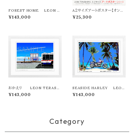
FOREST HOME LEON T
A２サイズアートポスター【オンラ
ERASHIMA版画作品180作限
イン限定】LEON TERASHIMA
¥143,000
¥25,300
定
「VENICE BEACH MAGIC」
おかえり LEON TERASHI
SEASIDE HARLEY LEON
MA版画作品180作限定
TERASHIMA版画作品180作
¥143,000
¥143,000
限定
Category