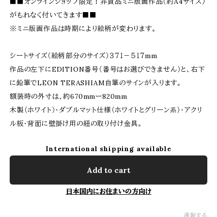
■■オンラインショップ限定！非買品ミニ版画作品（約A4サイズ〉
がもれなく付いてきます■■
※ミニ版画作品は時期により絵柄が変わります。
シートサイズ（絵柄部分のサイズ）３７１－５１７mm
作品の左下にEDITION番号（番号はお選びできません）と、右下
に鉛筆でLEON TERASHIAM自筆のサインが入ります。
額装時の外寸は、約670mmー820mm
木製（ホワイト）・ダブルマット仕様（ホワイトとグリーン系）・アクリ
ル板・背面に壁掛け用の紐の取り付け金具。
International shipping available
Add to cart
日本国内にお住まいの方向け
通報する