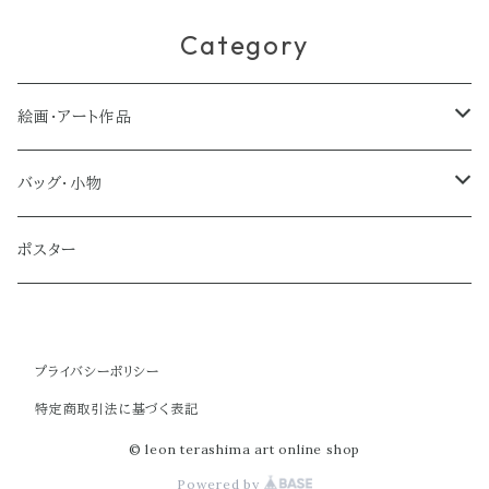
Category
絵画・アート作品
大型作品
バッグ・小物
ノーマルサイズ（約Ａ２サイズ）
トートバッグ
ポスター
ミディアムサイズ
クラブバッグ
プライバシーポリシー
スモールサイズ
ショルダーバッグ
特定商取引法に基づく表記
ミニバッグ
© leon terashima art online shop
Powered by