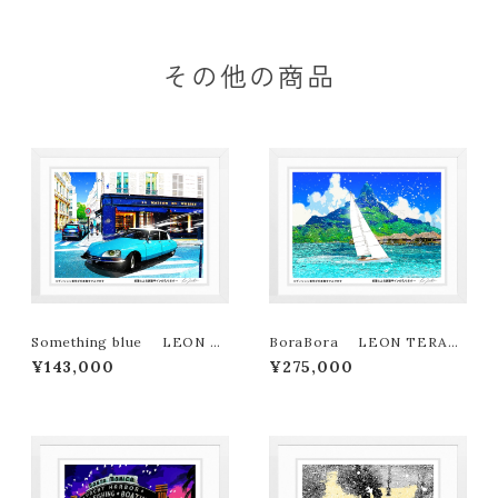
その他の商品
Something blue LEON T
BoraBora LEON TERAS
ERASHIMA版画作品180作限
HIMA版画作品180作限定
¥143,000
¥275,000
定