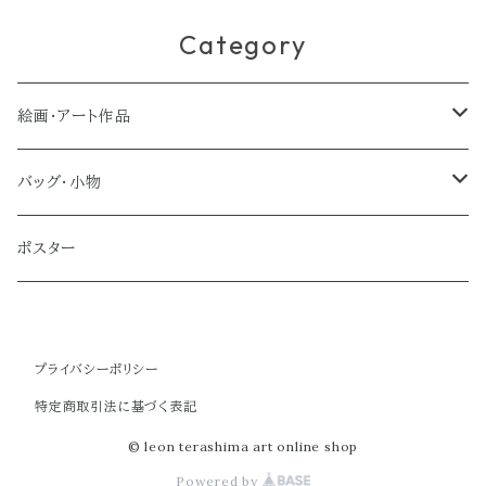
Category
絵画・アート作品
大型作品
バッグ・小物
ノーマルサイズ（約Ａ２サイズ）
トートバッグ
ポスター
ミディアムサイズ
クラブバッグ
プライバシーポリシー
スモールサイズ
ショルダーバッグ
特定商取引法に基づく表記
ミニバッグ
© leon terashima art online shop
Powered by