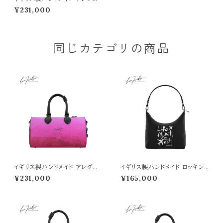
ット クラブバッグ （NY SIGN柄）
¥231,000
■納期１か月
同じカテゴリの商品
イギリス製ハンドメイド アレグレ
イギリス製ハンドメイド ロッキン
ット クラブバッグ （「恋をすれば」
ショルダーバッグ （LIFE WILL
¥231,000
¥165,000
柄）■納期１か月
FLY OR NOT柄）■納期１か月