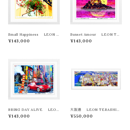
Small Happiness LEON T
Sunset Amour LEON TE
ERASHIMA版画作品180作限
RASHIMA版画作品180作限定
¥143,000
¥143,000
定
BRING DAY ALIVE LEON
大阪港 LEON TERASHIM
TERASHIMA版画作品180作
A版画作品７７作限定（オンライン
¥143,000
¥550,000
限定
限定特典付き作品〉