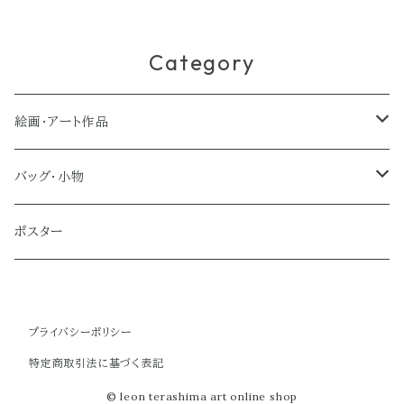
Category
絵画・アート作品
大型作品
バッグ・小物
ノーマルサイズ（約Ａ２サイズ）
トートバッグ
ポスター
ミディアムサイズ
クラブバッグ
プライバシーポリシー
スモールサイズ
ショルダーバッグ
特定商取引法に基づく表記
ミニバッグ
© leon terashima art online shop