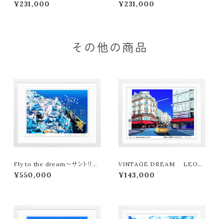
ット クラブバッグ （Sagrada M
ット クラブバッグ （Monochro
¥231,000
¥231,000
osaic柄）■納期１か月
me Tower柄）■納期１か月
その他の商品
Fly to the dream～サントリー
VINTAGE DREAM LEON
ニの夏 LEON TERASHIMA
TERASHIMA版画作品180作
¥550,000
¥143,000
版画作品77作限定（オンライン限
限定
定特典付き作品〉