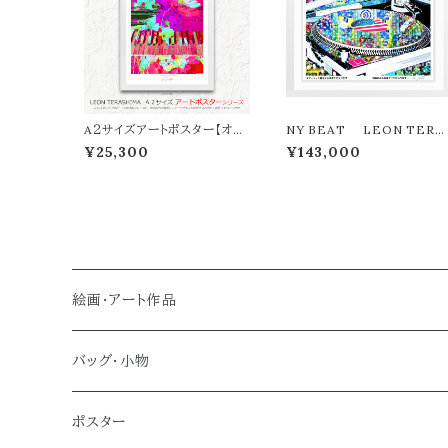
A２サイズアートポスター【オン
NY BEAT LEON TERA
ライン限定】LEON TERASH
SHIMA版画作品180作限定
¥25,300
¥143,000
IMA「LOVE SONG」
絵画・アート作品
大型作品
バッグ・小物
ノーマルサイズ（約Ａ２サイズ）
トートバッグ
ポスター