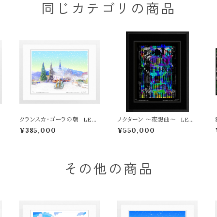
同じカテゴリの商品
L
クランスカ・ゴーラの朝 LEO
ノクターン ～夜想曲～ LEO
N TERASHIMA版画作品77
N TERASHIMA版画作品7作
¥385,000
¥550,000
特
作限定（オンライン限定特典付
限定（オンライン限定特典付き
き作品〉
作品〉
その他の商品