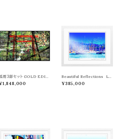
狐雨３部セット GOLD EDITI
Beautiful Reflections LE
ON LEON TERASHIMA
ON TERASHIMA版画作品7
¥1,848,000
¥385,000
版画作品11作限定 ウメキタホ
7作限定（オンライン限定特典
クシギャラリー限定販売作品
付き作品〉