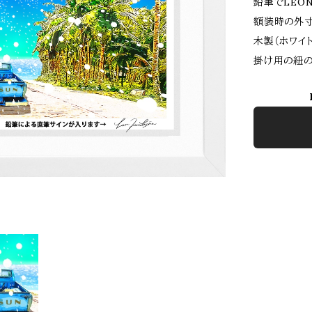
鉛筆でLEON
額装時の外寸
木製（ホワイ
掛け用の紐の