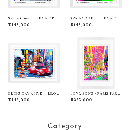
Sacre Coeur LEON TER
SPRING CAFE LEON TE
ASHIMA版画作品180作限定
RASHIMA版画作品180作限定
¥143,000
¥143,000
BRING DAY ALIVE LEON
LOVE SONG～PARIS PART
TERASHIMA版画作品180作
Y LEON TERASHIMA版画
¥143,000
¥385,000
限定
作品77作限定（オンライン限定特
典付き作品〉
Category