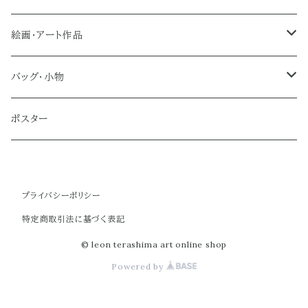
絵画・アート作品
大型作品
バッグ・小物
ノーマルサイズ（約Ａ２サイズ）
トートバッグ
ポスター
ミディアムサイズ
クラブバッグ
プライバシーポリシー
スモールサイズ
ショルダーバッグ
特定商取引法に基づく表記
ミニバッグ
© leon terashima art online shop
Powered by
ポーチ