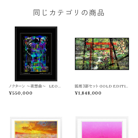
同じカテゴリの商品
ノクターン ～夜想曲～ LEON
狐雨３部セット GOLD EDITIO
TERASHIMA版画作品7作限定
N LEON TERASHIMA版画
¥550,000
¥1,848,000
（オンライン限定特典付き作品〉
作品11作限定 ウメキタホクシギ
ャラリー限定販売作品