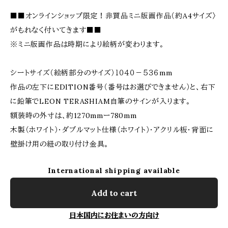
■■オンラインショップ限定！非買品ミニ版画作品（約A4サイズ〉
がもれなく付いてきます■■
※ミニ版画作品は時期により絵柄が変わります。
シートサイズ（絵柄部分のサイズ）１０４０－５３６mm
作品の左下にEDITION番号（番号はお選びできません）と、右下
に鉛筆でLEON TERASHIAM自筆のサインが入ります。
額装時の外寸は、約1270mmー780mm
木製（ホワイト）・ダブルマット仕様（ホワイト）・アクリル板・背面に
壁掛け用の紐の取り付け金具。
International shipping available
Add to cart
日本国内にお住まいの方向け