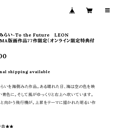
らい-To the Future LEON
HIMA版画作品77作限定（オンライン限定特典付
00
nal shipping available
らいを海側みた作品。ある晴れた日、海は空の色を映
い青色に。そして風がゆっくりと右上へ吹いています。
と向かう飛行機が。上昇をテーマに描かれた明るい作
特典★★