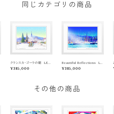
同じカテゴリの商品
L
クランスカ・ゴーラの朝 LEO
Beautiful Reflections LE
N TERASHIMA版画作品77
ON TERASHIMA版画作品7
¥385,000
¥385,000
特
作限定（オンライン限定特典付
7作限定（オンライン限定特典
き作品〉
付き作品〉
その他の商品