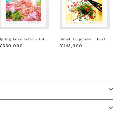
Spring Love Letter-Gold
Small Happiness LEON
edition LEON TERASHI
TERASHIMA版画作品180
¥660,000
¥143,000
MA版画作品77作限定（オンラ
作限定
イン限定特典付き作品〉