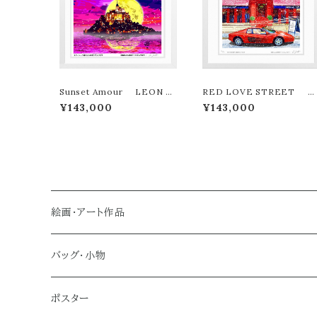
Sunset Amour LEON T
RED LOVE STREET L
ERASHIMA版画作品180作
EON TERASHIMA版画作
¥143,000
¥143,000
限定
品180作限定
絵画・アート作品
大型作品
バッグ・小物
ノーマルサイズ（約Ａ２サイズ）
トートバッグ
ポスター