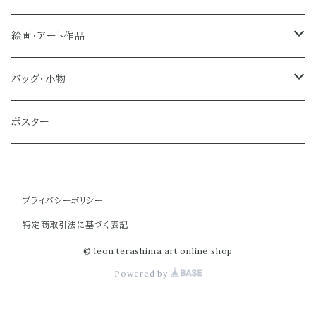
絵画・アート作品
大型作品
バッグ・小物
ノーマルサイズ（約Ａ２サイズ）
トートバッグ
ポスター
ミディアムサイズ
クラブバッグ
プライバシーポリシー
スモールサイズ
ショルダーバッグ
特定商取引法に基づく表記
ミニバッグ
© leon terashima art online shop
Powered by
ポーチ