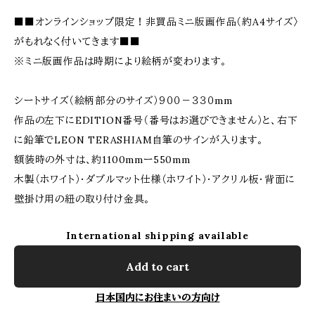
■■オンラインショップ限定！非買品ミニ版画作品（約A4サイズ〉
がもれなく付いてきます■■
※ミニ版画作品は時期により絵柄が変わります。
シートサイズ（絵柄部分のサイズ）９００－３３０mm
作品の左下にEDITION番号（番号はお選びできません）と、右下
に鉛筆でLEON TERASHIAM自筆のサインが入ります。
額装時の外寸は、約1100mmー550mm
木製（ホワイト）・ダブルマット仕様（ホワイト）・アクリル板・背面に
壁掛け用の紐の取り付け金具。
International shipping available
Add to cart
日本国内にお住まいの方向け