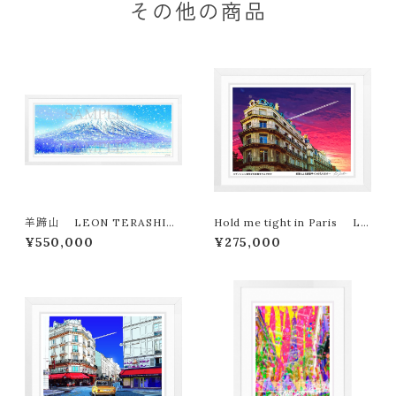
その他の商品
羊蹄山 LEON TERASHIM
Hold me tight in Paris LE
A版画作品77作限定（オンライン
ON TERASHIMA版画作品18
¥550,000
¥275,000
限定特典付き作品〉
0作限定