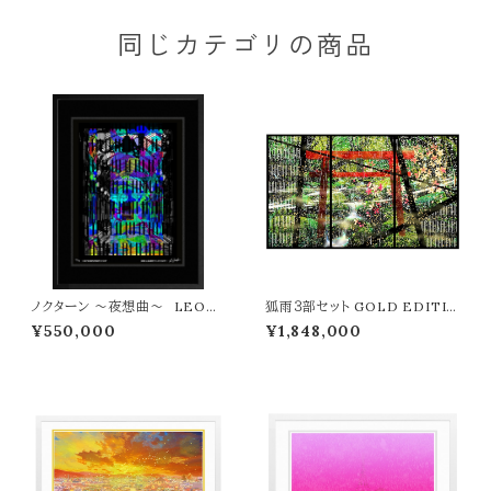
同じカテゴリの商品
ノクターン ～夜想曲～ LEON
狐雨３部セット GOLD EDITIO
TERASHIMA版画作品7作限定
N LEON TERASHIMA版画
¥550,000
¥1,848,000
（オンライン限定特典付き作品〉
作品11作限定 ウメキタホクシギ
ャラリー限定販売作品