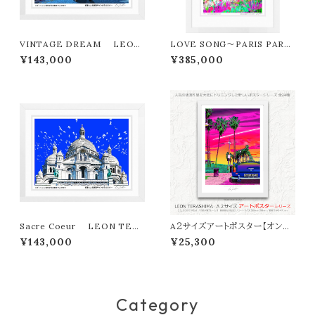
VINTAGE DREAM LEON
LOVE SONG～PARIS PART
TERASHIMA版画作品180作
Y LEON TERASHIMA版画
¥143,000
¥385,000
限定
作品77作限定（オンライン限定特
典付き作品〉
Sacre Coeur LEON TER
A２サイズアートポスター【オンラ
ASHIMA版画作品180作限定
イン限定】LEON TERASHIMA
¥143,000
¥25,300
「VENICE BEACH MAGIC」
Category