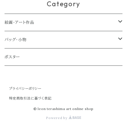
Category
絵画・アート作品
大型作品
バッグ・小物
ノーマルサイズ（約Ａ２サイズ）
トートバッグ
ポスター
ミディアムサイズ
クラブバッグ
プライバシーポリシー
スモールサイズ
ショルダーバッグ
特定商取引法に基づく表記
ミニバッグ
© leon terashima art online shop
Powered by
ポーチ