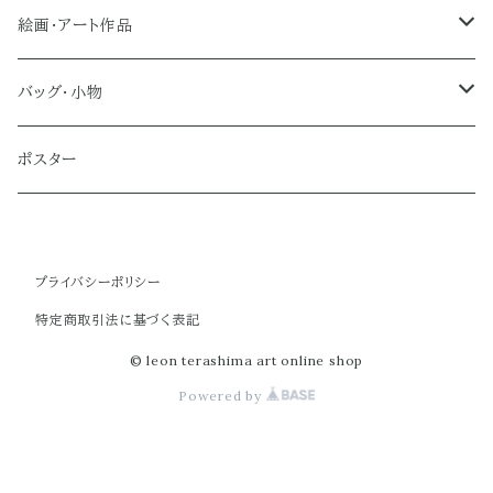
絵画・アート作品
大型作品
バッグ・小物
ノーマルサイズ（約Ａ２サイズ）
トートバッグ
ポスター
ミディアムサイズ
クラブバッグ
プライバシーポリシー
スモールサイズ
ショルダーバッグ
特定商取引法に基づく表記
ミニバッグ
© leon terashima art online shop
Powered by
ポーチ