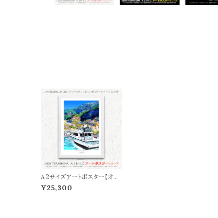
A２サイズアートポスター【オン
ライン限定】LEON TERASH
¥25,300
IMA「AMORE AMALFI」