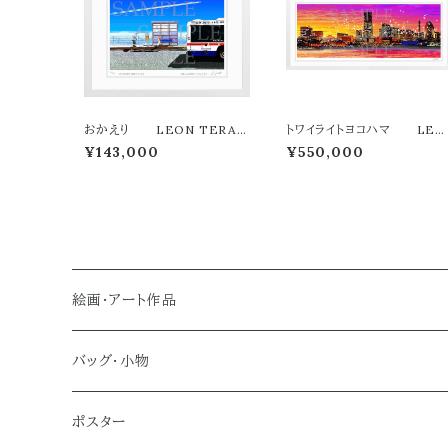
おかえり LEON TERAS
トワイライトヨコハマ LEO
HIMA版画作品180作限定
N TERASHIMA版画作品77
¥143,000
¥550,000
作限定（オンライン限定特典
き作品〉
絵画・アート作品
大型作品
バッグ・小物
ノーマルサイズ（約Ａ２サイズ）
トートバッグ
ポスター