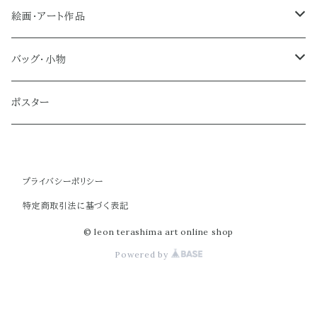
絵画・アート作品
大型作品
バッグ・小物
ノーマルサイズ（約Ａ２サイズ）
トートバッグ
ポスター
ミディアムサイズ
クラブバッグ
プライバシーポリシー
スモールサイズ
ショルダーバッグ
特定商取引法に基づく表記
ミニバッグ
© leon terashima art online shop
Powered by
ポーチ