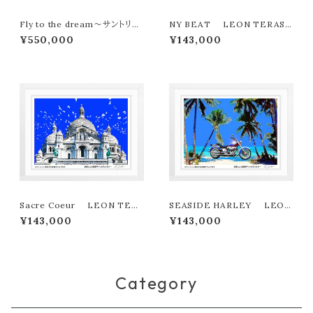
Fly to the dream～サントリー
NY BEAT LEON TERASH
ニの夏 LEON TERASHIMA
IMA版画作品180作限定
¥550,000
¥143,000
版画作品77作限定（オンライン限
定特典付き作品〉
Sacre Coeur LEON TER
SEASIDE HARLEY LEON
ASHIMA版画作品180作限定
TERASHIMA版画作品180作
¥143,000
¥143,000
限定
Category