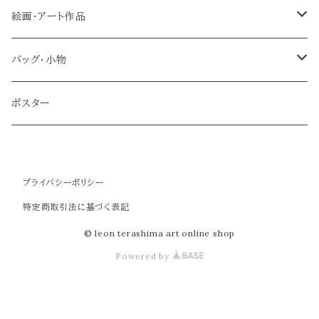
絵画・アート作品
大型作品
バッグ・小物
ノーマルサイズ（約Ａ２サイズ）
トートバッグ
ポスター
ミディアムサイズ
クラブバッグ
プライバシーポリシー
スモールサイズ
ショルダーバッグ
特定商取引法に基づく表記
ミニバッグ
© leon terashima art online shop
Powered by
ポーチ