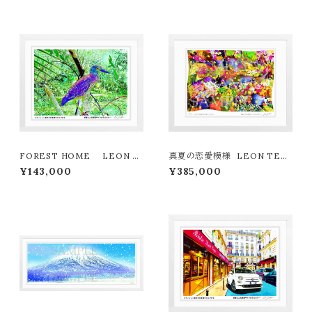
FOREST HOME LEON T
真夏の恋愛模様 LEON TER
ERASHIMA版画作品180作限
ASHIMA版画作品77作限定（オ
¥143,000
¥385,000
定
ンライン限定特典付き作品〉