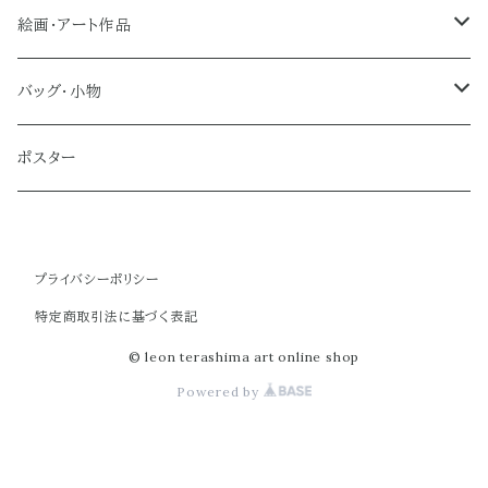
絵画・アート作品
大型作品
バッグ・小物
ノーマルサイズ（約Ａ２サイズ）
トートバッグ
ポスター
ミディアムサイズ
クラブバッグ
プライバシーポリシー
スモールサイズ
ショルダーバッグ
特定商取引法に基づく表記
ミニバッグ
© leon terashima art online shop
Powered by
ポーチ