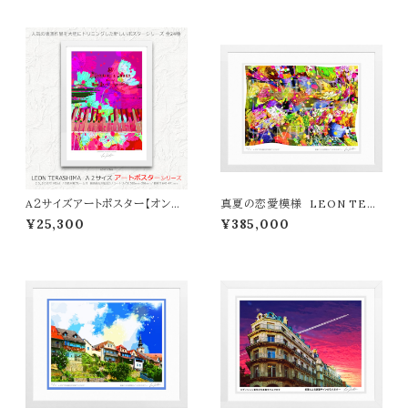
A２サイズアートポスター【オンラ
真夏の恋愛模様 LEON TER
イン限定】LEON TERASHIMA
ASHIMA版画作品77作限定（オ
¥25,300
¥385,000
「LOVE SONG」
ンライン限定特典付き作品〉