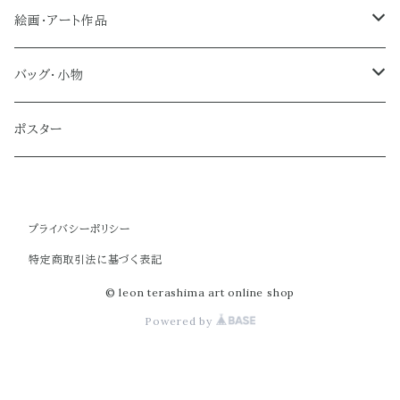
絵画・アート作品
大型作品
バッグ・小物
ノーマルサイズ（約Ａ２サイズ）
トートバッグ
ポスター
ミディアムサイズ
クラブバッグ
プライバシーポリシー
スモールサイズ
ショルダーバッグ
特定商取引法に基づく表記
ミニバッグ
© leon terashima art online shop
Powered by
ポーチ