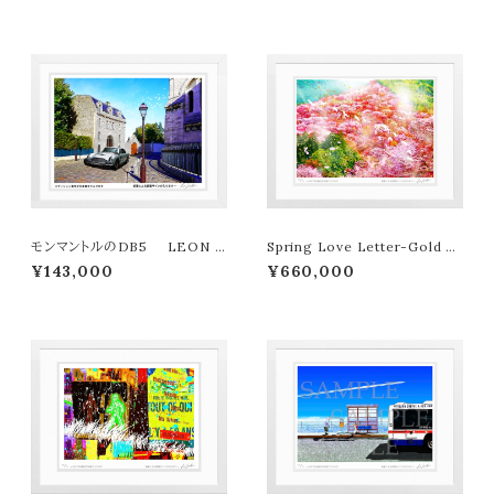
モンマントルのDB5 LEON T
Spring Love Letter-Gold ed
ERASHIMA版画作品180作限
ition LEON TERASHIMA
¥143,000
¥660,000
定
版画作品77作限定（オンライン限
定特典付き作品〉