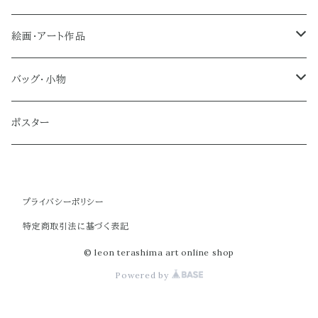
絵画・アート作品
大型作品
バッグ・小物
ノーマルサイズ（約Ａ２サイズ）
トートバッグ
ポスター
ミディアムサイズ
クラブバッグ
プライバシーポリシー
スモールサイズ
ショルダーバッグ
特定商取引法に基づく表記
ミニバッグ
© leon terashima art online shop
Powered by
ポーチ