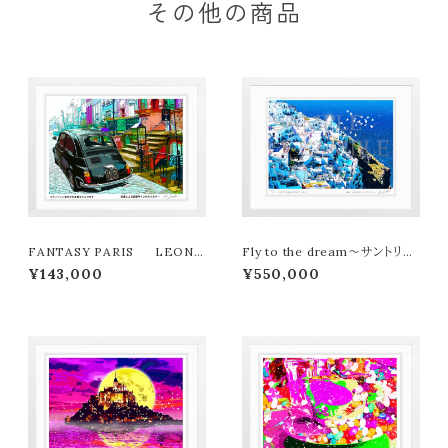
その他の商品
FANTASY PARIS LEON
Fly to the dream～サントリー
TERASHIMA版画作品180作
ニの夏 LEON TERASHIMA
¥143,000
¥550,000
限定
版画作品77作限定（オンライン限
定特典付き作品〉