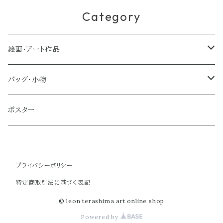
Category
絵画・アート作品
大型作品
バッグ・小物
ノーマルサイズ（約Ａ２サイズ）
トートバッグ
ポスター
ミディアムサイズ
クラブバッグ
プライバシーポリシー
スモールサイズ
ショルダーバッグ
特定商取引法に基づく表記
ミニバッグ
© leon terashima art online shop
Powered by