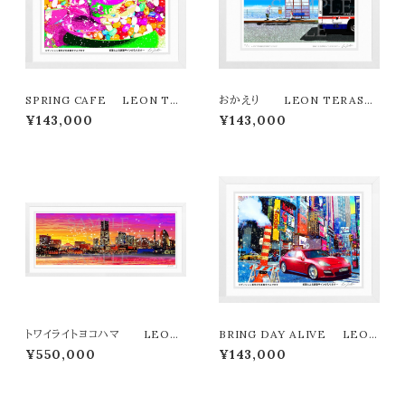
SPRING CAFE LEON TE
おかえり LEON TERASHI
RASHIMA版画作品180作限定
MA版画作品180作限定
¥143,000
¥143,000
トワイライトヨコハマ LEON
BRING DAY ALIVE LEON
TERASHIMA版画作品77作限
TERASHIMA版画作品180作
¥550,000
¥143,000
定（オンライン限定特典付き作
限定
品〉