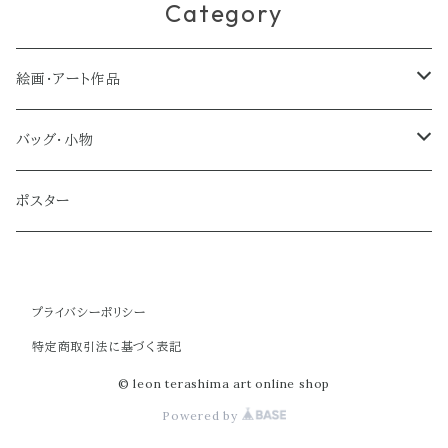
Category
絵画・アート作品
大型作品
バッグ・小物
ノーマルサイズ（約Ａ２サイズ）
トートバッグ
ポスター
ミディアムサイズ
クラブバッグ
プライバシーポリシー
スモールサイズ
ショルダーバッグ
特定商取引法に基づく表記
ミニバッグ
© leon terashima art online shop
Powered by
ポーチ