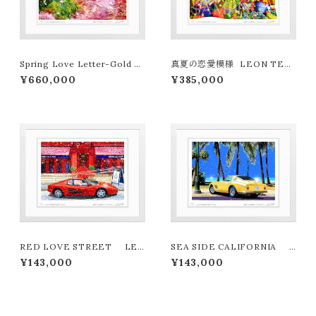
Spring Love Letter-Gold ed
真夏の恋愛模様 LEON TER
ition LEON TERASHIMA
ASHIMA版画作品77作限定（オ
¥660,000
¥385,000
版画作品77作限定（オンライン限
ンライン限定特典付き作品〉
定特典付き作品〉
RED LOVE STREET LEO
SEA SIDE CALIFORNIA L
N TERASHIMA版画作品180
EON TERASHIMA版画作品1
¥143,000
¥143,000
作限定
80作限定