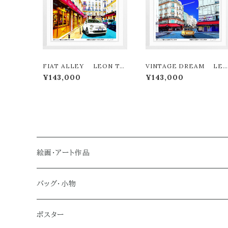
FIAT ALLEY LEON TE
VINTAGE DREAM LE
RASHIMA版画作品180作限
N TERASHIMA版画作品18
¥143,000
¥143,000
定
0作限定
絵画・アート作品
大型作品
バッグ・小物
ノーマルサイズ（約Ａ２サイズ）
トートバッグ
ポスター