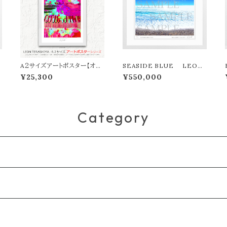
O
A２サイズアートポスター【オン
SEASIDE BLUE LEON
ライン限定】LEON TERASH
TERASHIMA版画作品77作
¥25,300
¥550,000
IMA「LOVE SONG」
限定（オンライン限定特典付き
作品〉
Category