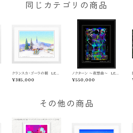
同じカテゴリの商品
L
クランスカ・ゴーラの朝 LEO
ノクターン ～夜想曲～ LEO
N TERASHIMA版画作品77
N TERASHIMA版画作品7作
¥385,000
¥550,000
特
作限定（オンライン限定特典付
限定（オンライン限定特典付き
き作品〉
作品〉
その他の商品