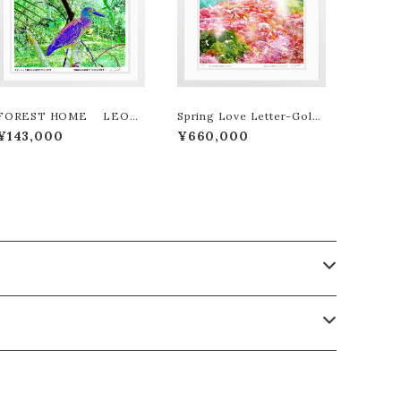
FOREST HOME LEON
Spring Love Letter-Gold
TERASHIMA版画作品180
edition LEON TERASHI
¥143,000
¥660,000
作限定
MA版画作品77作限定（オンラ
イン限定特典付き作品〉